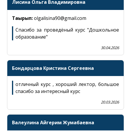
Лисина Ольга Владимировна
Тақырып:
olgalisina90@gmail.com
Спасибо за проведёный курс "Дошкольное
образование"
30.04.2026
Бондарцова Кристина Сергеевна
Сұрақ қою
close
отличный курс , хороший лектор, большое
спасибо за интересный курс
20.03.2026
Заполните все поля отмеченные
*
Аты-жөні
Валеулина Айгерим Жумабаевна