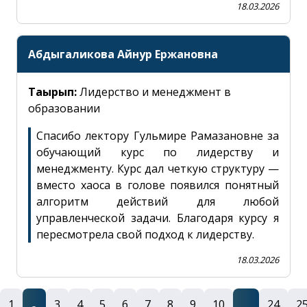
18.03.2026
Абдыгаликова Айнур Ержановна
Тақырып:
Лидерство и менеджмент в
образовании
Спасибо лектору Гульмире Рамазановне за
обучающий курс по лидерству и
менеджменту. Курс дал четкую структуру —
ЖАБЫҚ
ХАТ ЖІБЕРУ
вместо хаоса в голове появился понятный
алгоритм действий для любой
управленческой задачи. Благодаря курсу я
пересмотрела свой подход к лидерству.
18.03.2026
1
3
4
5
6
7
8
9
10
24
2