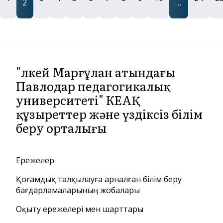
2
...
"Әлкей Марғұлан атындағы
Павлодар педагогикалық
университеті" КЕАҚ
құзыреттер және үздіксіз білім
беру орталығы
Ережелер
Қоғамдық талқылауға арналған білім беру
бағдарламаларының жобалары
Оқыту ережелері мен шарттары