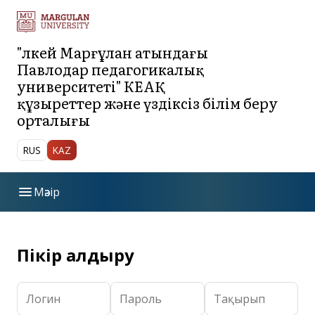
"Әлкей Марғұлан атындағы
Павлодар педагогикалық
университеті" КЕАҚ
құзыреттер және үздіксіз білім беру
орталығы
RUS
KAZ
menu
Мәзір
bar_chart
Ережелер
Пікір қалдыру
Қоғамдық талқылауға арналған білім беру
apps
бағдарламаларының жобалары