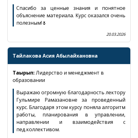
Спасибо за ценные знания и понятное
объяснение материала. Курс оказался очень
Email
полезным!🌷
20.03.2026
Подтверждение действия
Тайлакова Асия Абылайхановна
Телефон
Тақырып:
Лидерство и менеджмент в
сле закрытия все заполненные поля будут стерты.
образовании
 действительно хотите закрыть окно?
Выражаю огромную благодарность лектору
Хабар
Гульмире Рамазановне за проведенный
курс. Благодаря этом курсу поняла алгоритм
работы, планирования в управлении,
НЕТ
ДА
направлении и взаимодействия с
пед.коллективом.