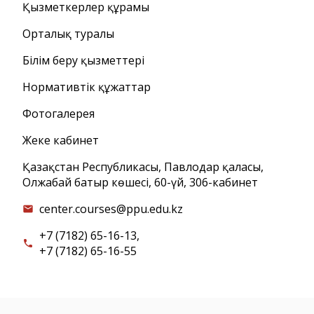
Қызметкерлер құрамы
Орталық туралы
Білім беру қызметтері
Нормативтік құжаттар
Фотогалерея
Жеке кабинет
Қазақстан Республикасы, Павлодар қаласы,
Олжабай батыр көшесі, 60-үй, 306-кабинет
center.courses@ppu.edu.kz
email
+7 (7182) 65-16-13,
call
+7 (7182) 65-16-55