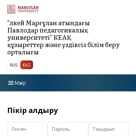
"Әлкей Марғұлан атындағы
Павлодар педагогикалық
университеті" КЕАҚ
құзыреттер және үздіксіз білім беру
орталығы
RUS
KAZ
menu
Мәзір
bar_chart
Ережелер
Пікір қалдыру
Қоғамдық талқылауға арналған білім беру
apps
бағдарламаларының жобалары