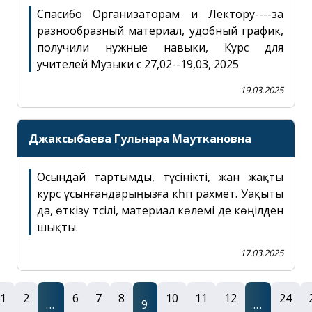
Спасибо Организаторам и Лектору----за
ЖАБЫҚ
ХАТ ЖІБЕРУ
разнообразный материал, удобный график,
получили нужные навыки, Курс для
учителей Музыки с 27,02--19,03, 2025
19.03.2025
Джаксыбаева Гульнара Мауткановна
Осындай тартымды, түсінікті, жан жақты
курс ұсынғандарыңызға кһп рахмет. Уақыты
да, өткізу тәсілі, материал көлемі де көңілден
шықты.
17.03.2025
1
2
6
7
8
10
11
12
24
...
9
...