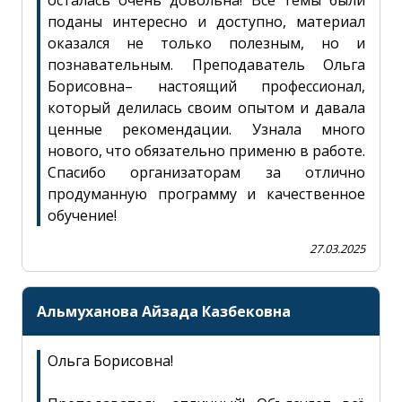
Сұрақ қою
close
поданы интересно и доступно, материал
оказался не только полезным, но и
познавательным. Преподаватель Ольга
Борисовна– настоящий профессионал,
который делилась своим опытом и давала
Заполните все поля отмеченные
*
ценные рекомендации. Узнала много
нового, что обязательно применю в работе.
Аты-жөні
Спасибо организаторам за отлично
продуманную программу и качественное
обучение!
27.03.2025
Email
Подтверждение действия
Альмуханова Айзада Казбековна
Телефон
Ольга Борисовна!