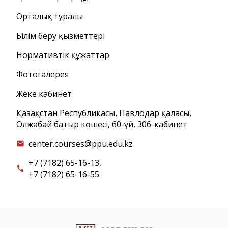
Орталық туралы
Білім беру қызметтері
Нормативтік құжаттар
Фотогалерея
Жеке кабинет
Қазақстан Республикасы, Павлодар қаласы,
Олжабай батыр көшесі, 60-үй, 306-кабинет
center.courses@ppu.edu.kz
email
+7 (7182) 65-16-13,
call
+7 (7182) 65-16-55