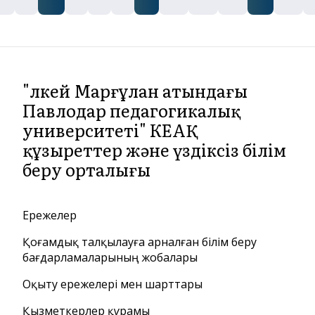
"Әлкей Марғұлан атындағы
Павлодар педагогикалық
университеті" КЕАҚ
құзыреттер және үздіксіз білім
беру орталығы
Ережелер
Қоғамдық талқылауға арналған білім беру
бағдарламаларының жобалары
Оқыту ережелері мен шарттары
Қызметкерлер құрамы