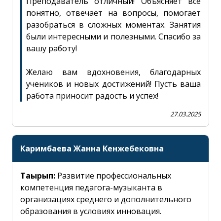
Преподаватель отличный! Объясняет всё
сле закрытия все заполненные поля будут стерты.
понятно, отвечает на вопросы, помогает
 действительно хотите закрыть окно?
разобраться в сложных моментах. Занятия
были интересными и полезными. Спасибо за
Хабар
вашу работу!
НЕТ
ДА
Желаю вам вдохновения, благодарных
учеников и новых достижений! Пусть ваша
работа приносит радость и успех!
27.03.2025
Каримбаева Жанна Кенжебековна
Тақырып:
Развитие профессиональных
компетенция педагога-музыканта в
организациях среднего и дополнительного
образования в условиях инновация.