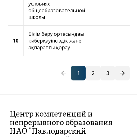
условиях
общеобразовательной
школы
Білім беру ортасындағы
10
киберқауіпсіздік және
ақпаратты қорғау
arrow_back
arrow_forward
1
2
3
Центр компетенций и
непрерывного образования
НАО "Павлодарский