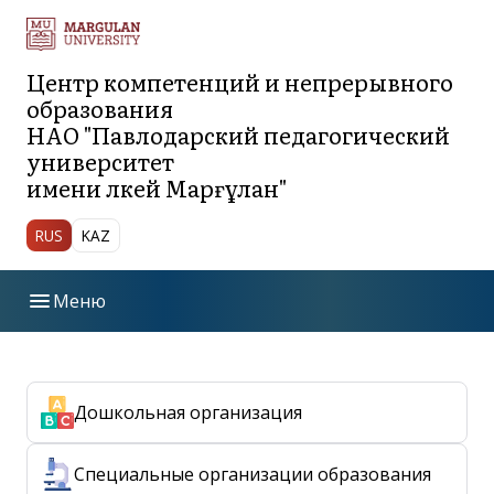
Центр компетенций и непрерывного
образования
НАО "Павлодарский педагогический
университет
имени Әлкей Марғұлан"
RUS
KAZ
menu
Меню
bar_chart
Положения
Дошкольная организация
Проекты образовательных программ для
apps
публичного обсуждения
Специальные организации образования