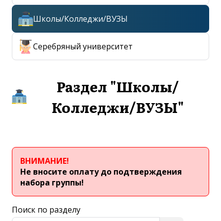
gavel
Правила и условия обучения
Школы/Колледжи/ВУЗЫ
person
Сотрудники
Серебряный университет
school
Образовательные услуги
Раздел "Школы/
description
Нормативные документы
Колледжи/ВУЗЫ"
collections
Фотогалерея
account_circle
Личный кабинет
ВНИМАНИЕ!
info
Не вносите оплату до подтверждения
О центре
набора группы!
Поиск по разделу