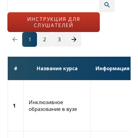
search
ИНСТРУКЦИЯ ДЛЯ
СЛУШАТЕЛЕЙ
arrow_back
arrow_forward
1
2
3
#
Название курса
Информация
Инклюзивное
1
образование в вузе