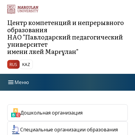
Центр компетенций и непрерывного
образования
НАО "Павлодарский педагогический
университет
имени Әлкей Марғұлан"
RUS
KAZ
menu
Меню
bar_chart
Положения
Дошкольная организация
Проекты образовательных программ для
apps
публичного обсуждения
Специальные организации образования