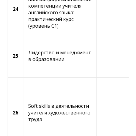
компетенции учителя
24
английского языка:
практический курс
(уровень C1)
ОТПРАВИТЬ КОД ПОДТВЕРЖДЕНИЯ НА
ПОЧТУ
Лидерство и менеджмент
25
в oбразовании
ЗАКРЫТЬ
ОТПРАВИТЬ
ИЗМЕНИТЬ EMAIL
ЗАКРЫТЬ
Soft skills в деятельности
26
учителя художественного
ДАЛЕЕ
труда