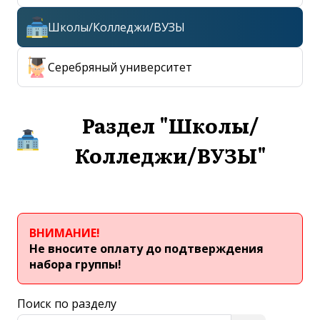
gavel
Правила и условия обучения
Школы/Колледжи/ВУЗЫ
person
Сотрудники
Серебряный университет
school
Образовательные услуги
Раздел "Школы/
description
Нормативные документы
Колледжи/ВУЗЫ"
collections
Фотогалерея
account_circle
Личный кабинет
ВНИМАНИЕ!
info
Не вносите оплату до подтверждения
О центре
набора группы!
Поиск по разделу