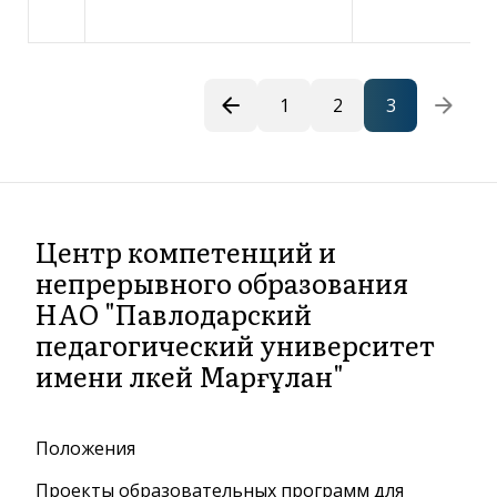
arrow_back
arrow_forward
1
2
3
Центр компетенций и
непрерывного образования
НАО "Павлодарский
педагогический университет
имени Әлкей Марғұлан"
Положения
Проекты образовательных программ для