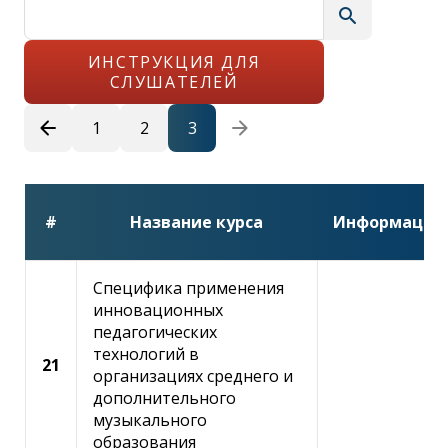
search
ИНСТРУКЦИЯ ДЛЯ
СЛУШАТЕЛЕЙ
arrow_back
arrow_forward
1
2
3
#
Название курса
Информация
Специфика применения
Форма регистрации
close
инновационных
педагогических
технологий в
Задать вопрос
21
close
организациях среднего и
Загрузка
дополнительного
verified
музыкального
образования
Даты проведения курса