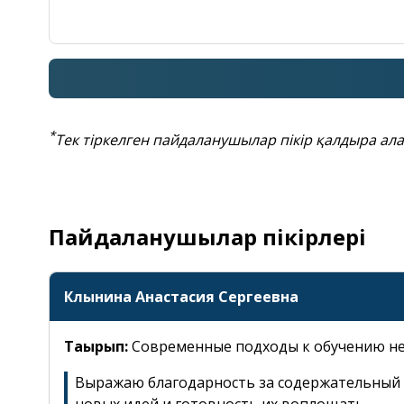
description
Нормативтік құжаттар
collections
Фотогалерея
account_circle
Жеке кабинет
*
Тек тіркелген пайдаланушылар пікір қалдыра ала
info
Орталық туралы
Пайдаланушылар пікірлері
Клынина Анастасия Сергеевна
Тақырып:
Современные подходы к обучению н
Выражаю благодарность за содержательный и
новых идей и готовность их воплощать.