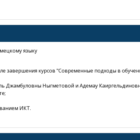
мецкому языку
еченные
*
ле завершения курсов "Современные подходы в обучен
Email
Телефон
гуль Джамбуловны Ныгметовой и Адемау Каиргельдиновн
Подтверждение
те;
действия
ованием ИКТ.