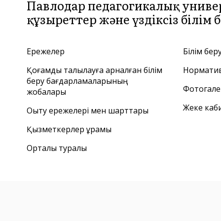
Павлодар педагогикалық униве
құзыреттер және үздіксіз білім
Ережелер
Білім бер
Қоғамдық талқылауға арналған білім
Норматив
беру бағдарламаларының
Фотогале
жобалары
Жеке каб
Оқыту ережелері мен шарттары
Қызметкерлер құрамы
Орталық туралы