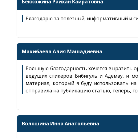
Беккожина Райхан Кайратовна
Благодарю за полезный, информативный и си
Макибаева Алия Машадиевна
Большую благодарность хочется выразить о
ведущих спикеров Бибигуль и Адемау, и мо
материал, который я буду использовать на
отправила на публикацию статью, теперь, гот
ЖАБЫҚ
ХАТ ЖІБЕР
Волошина Инна Анатольевна