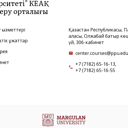
рситеті" КЕАҚ
 беру орталығы
у қызметтері
Қазақстан Республикасы, 
қаласы, Олжабай батыр көш
тік құжаттар
үй, 306-кабинет
рея
center.courses@ppu.edu
email
инет
+7 (7182) 65-16-13,
call
+7 (7182) 65-16-55