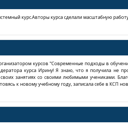
После закрытия все заполненные поля будут
стерты. Вы действительно хотите закрыть
окно?
стемный курс.Авторы курса сделали масштабную работу
НЕТ
ДА
рганизатором курсов "Современные подходы в обучени
дератора курса Ирину! Я знаю, что я получила не пр
 своих занятиях со своими любимыми учениками. Благ
овясь к новому учебному году, записала себе в КСП нов
У