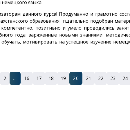
 немецкого языка
низаторам данного курса! Продуманно и грамотно сос
ахстанского образования, тщательно подобран матери
, компетентно, позитивно и умело проводились занят
ебного года: заряженные новыми знаниями, методич
обучать, мотивировать на успешное изучение немецк
2
...
16
17
18
19
20
21
22
23
24