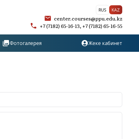
RUS
KAZ
email
center.courses@ppu.edu.kz
call
+7 (7182) 65-16-13, +7 (7182) 65-16-55
collections
account_circle
Фотогалерея
Жеке кабинет