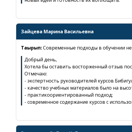
Сұрақ қою
Зайцева Марина Васильевна
Тақырып:
Современные подходы в обучении не
Добрый день,
Заполните все поля отм
Хотела бы оставить восторженный отзыв пос
Отмечаю:
Аты-жөні
- экспертность руководителей курсов Биби
- качество учебных материалов было на высо
- практикоориентированный подход;
- современное содержание курсов с использ
Хабар