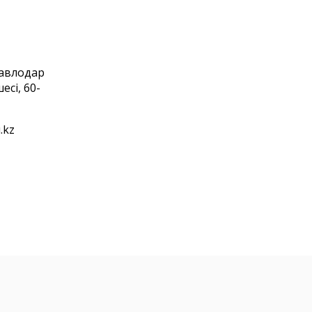
Павлодар
есі, 60-
.kz